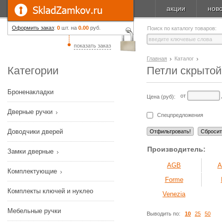
акции
нов
Оформить заказ
:
0
шт. на
0.00
руб.
Поиск по каталогу товаров:
показать заказ
Главная
Каталог
Категории
Петли скрытой
Броненакладки
от
Цена (руб):
Дверные ручки
Спецпредложения
Доводчики дверей
Производитель:
Замки дверные
AGB
A
Комплектующие
Forme
Комплекты ключей и нуклео
Venezia
Мебельные ручки
Выводить по:
10
25
50