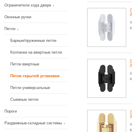
Ограничители хода двери
П
A
Оконные ручки
Ц
К
Петли
Барные/пружинные петли
Колпачки на ввертные петли
П
Петли ввертные
A
Ц
Петли скрытой установки
К
Петли универсальные
Съемные петли
Пороги
П
A
Раздвижные-складные системы
Ц
К