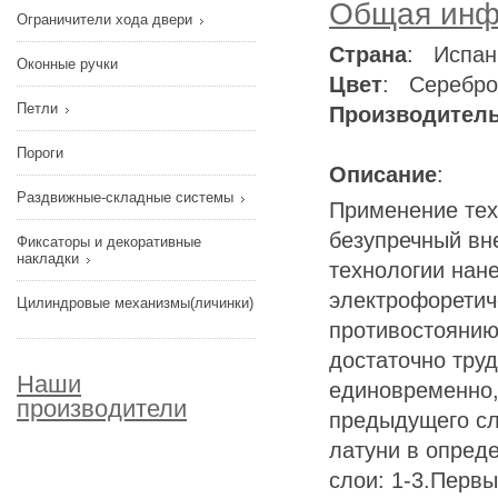
Общая инф
Ограничители хода двери
Страна
: Испан
Оконные ручки
Цвет
: Серебро
Петли
Производител
Пороги
Описание
:
Раздвижные-складные системы
Применение тех
безупречный вне
Фиксаторы и декоративные
накладки
технологии нан
электрофоретич
Цилиндровые механизмы(личинки)
противостоянию
достаточно труд
Наши
единовременно,
производители
предыдущего сл
латуни в опред
слои: 1-3.Перв