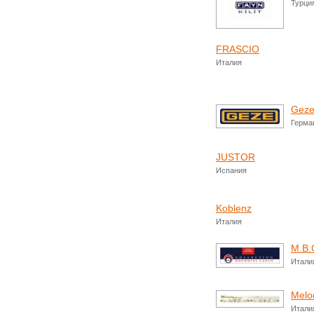
Турци
FRASCIO
Италия
Gez
Герма
JUSTOR
Испания
Koblenz
Италия
M.B.
Итали
Melo
Итали