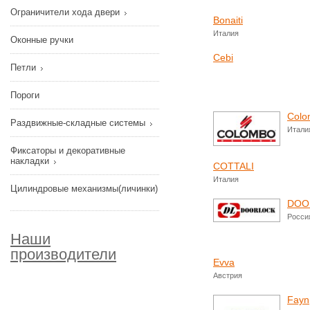
Ограничители хода двери
Bonaiti
Италия
Оконные ручки
Cebi
Петли
Пороги
Colo
Раздвижные-складные системы
Итали
Фиксаторы и декоративные
накладки
COTTALI
Италия
Цилиндровые механизмы(личинки)
DOO
Росси
Наши
производители
Evva
Австрия
Fayn