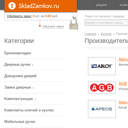
акции
нов
Оформить заказ
:
0
шт. на
0.00
руб.
Поиск по каталогу товаров:
показать заказ
Главная
Каталог
Произв
Категории
Производител
Броненакладки
Ablo
Дверные ручки
Финля
Доводчики дверей
AGB
Замки дверные
Итали
Комплектующие
Apec
Китай
Комплекты ключей и нуклео
Мебельные ручки