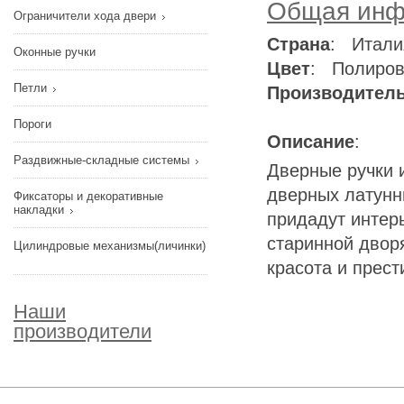
Общая инф
Ограничители хода двери
Страна
: Итали
Оконные ручки
Цвет
: Полиров
Петли
Производител
Пороги
Описание
:
Раздвижные-складные системы
Дверные ручки и
дверных латунны
Фиксаторы и декоративные
накладки
придадут интер
старинной дворя
Цилиндровые механизмы(личинки)
красота и прест
Наши
производители