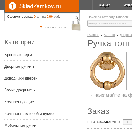
акции
нов
Оформить заказ
:
0
шт. на
0.00
руб.
Поиск по каталогу товаров:
показать заказ
Главная
Каталог
Дверные
Категории
Ручка-гонг
Броненакладки
Дверные ручки
Доводчики дверей
Замки дверные
→ нажимайте на ф
Комплектующие
Заказ
Комплекты ключей и нуклео
Цена:
11602.00
руб. x
Мебельные ручки