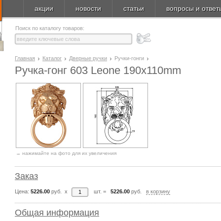
акции
новости
статьи
вопросы и ответ
Поиск по каталогу товаров:
Главная
Каталог
Дверные ручки
Ручки-гонги
Ручка-гонг 603 Leone 190x110mm
→ нажимайте на фото для их увеличения
Заказ
Цена:
5226.00
руб. x
шт.
=
5226.00
руб.
в корзину
Общая информация