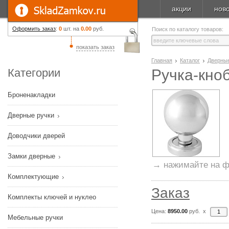
акции
нов
Оформить заказ
:
0
шт. на
0.00
руб.
Поиск по каталогу товаров:
показать заказ
Главная
Каталог
Дверные
Категории
Ручка-кноб
Броненакладки
Дверные ручки
Доводчики дверей
Замки дверные
→ нажимайте на ф
Комплектующие
Заказ
Комплекты ключей и нуклео
Цена:
8950.00
руб. x
Мебельные ручки