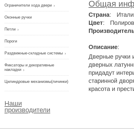
Общая инф
Ограничители хода двери
Страна
: Итали
Оконные ручки
Цвет
: Полиров
Петли
Производител
Пороги
Описание
:
Раздвижные-складные системы
Дверные ручки и
дверных латунны
Фиксаторы и декоративные
накладки
придадут интер
старинной дворя
Цилиндровые механизмы(личинки)
красота и прест
Наши
производители