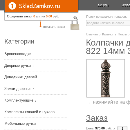
акции
нов
Оформить заказ
:
0
шт. на
0.00
руб.
Поиск по каталогу товаров:
показать заказ
Главная
Каталог
Петли
Категории
Колпачки 
822 14мм 
Броненакладки
Дверные ручки
Доводчики дверей
Замки дверные
Комплектующие
→ нажимайте на ф
Комплекты ключей и нуклео
Заказ
Мебельные ручки
Цена:
970.00
руб. x