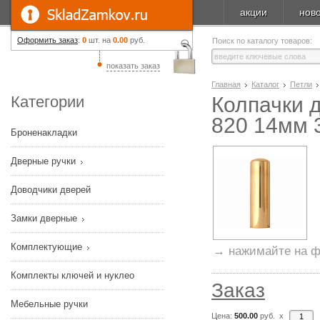
акции
нов
Оформить заказ
:
0
шт. на
0.00
руб.
Поиск по каталогу товаров:
показать заказ
Главная
Каталог
Петли
Категории
Колпачки 
820 14мм 
Броненакладки
Дверные ручки
Доводчики дверей
Замки дверные
Комплектующие
→ нажимайте на ф
Комплекты ключей и нуклео
Заказ
Мебельные ручки
Цена:
500.00
руб. x