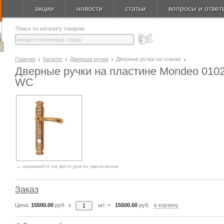
акции
новости
статьи
вопросы и ответ
Поиск по каталогу товаров:
Главная
Каталог
Дверные ручки
Дверные ручки на планке
Дверные ручки на пластине Mondeo 010
WC
→ нажимайте на фото для их увеличения
Заказ
Цена:
15500.00
руб. x
шт.
=
15500.00
руб.
в корзину