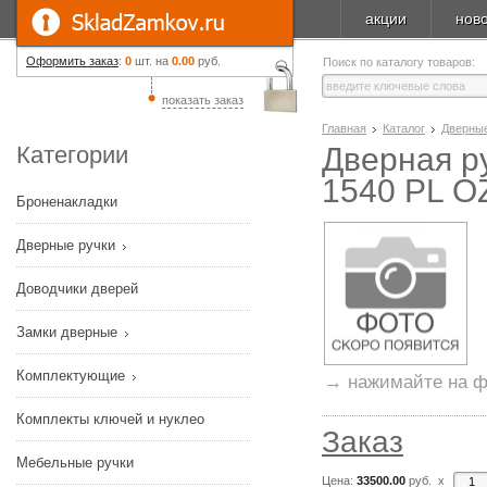
акции
нов
Оформить заказ
:
0
шт. на
0.00
руб.
Поиск по каталогу товаров:
показать заказ
Главная
Каталог
Дверные
Категории
Дверная ру
1540 PL O
Броненакладки
Дверные ручки
Доводчики дверей
Замки дверные
Комплектующие
→ нажимайте на ф
Комплекты ключей и нуклео
Заказ
Мебельные ручки
Цена:
33500.00
руб. x