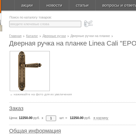
акции
новости
статьи
вопросы и ответ
Поиск по каталогу товаров:
Главная
Каталог
Дверные ручки
Дверные ручки на планке
Дверная ручка на планке Linea Cali "E
→ нажимайте на фото для их увеличения
Заказ
Цена:
12250.00
руб. x
шт.
=
12250.00
руб.
в корзину
Общая информация