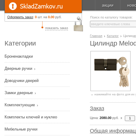
акции
нов
Оформить заказ
:
0
шт. на
0.00
руб.
Поиск по каталогу товаров:
показать заказ
Главная
Каталог
Цилиндр
Категории
Цилиндр Melod
Броненакладки
Дверные ручки
Доводчики дверей
Замки дверные
→ нажимайте на фото для их 
Комплектующие
Заказ
Комплекты ключей и нуклео
Цена:
2080.00
руб. x
Мебельные ручки
Общая информац