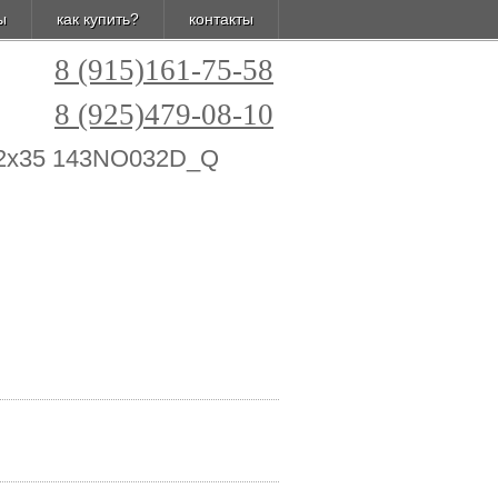
ы
как купить?
контакты
8 (915)161-75-58
8 (925)479-08-10
32x35 143NO032D_Q