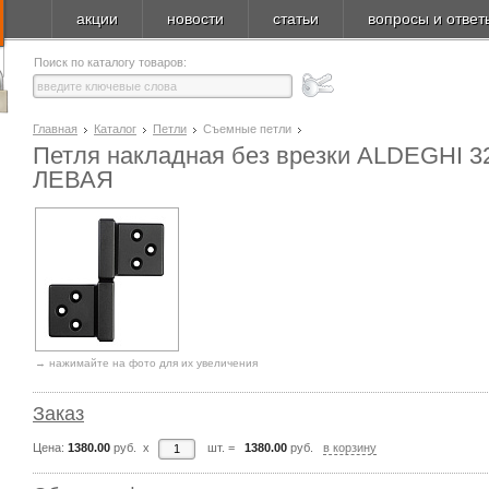
акции
новости
статьи
вопросы и ответ
Поиск по каталогу товаров:
Главная
Каталог
Петли
Съемные петли
Петля накладная без врезки ALDEGHI 
ЛЕВАЯ
→ нажимайте на фото для их увеличения
Заказ
Цена:
1380.00
руб. x
шт.
=
1380.00
руб.
в корзину