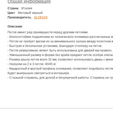
Общая информация
Страна
: Италия
Цвет
: Матовый черный
Производитель
:
ALDEGHI
Описание
:
Петля имеет ряд преимуществ перед другими петлями:
- Износостойкие подшипники из технического полимера рассчитанные м
- Петля не требует врезки из-за минимального зазора между полотном и
- Быстрая и безопасная установка, благодаря стопперу на петле.
- Петля реверсивная, может быть использована для дверей как правого, 
- Уменьшенный размер и форма без краёв придают петле особую элеган
- Размер крыла петли всего 32 мм, позволяет использовать дверь с ми
- Нагрузки на 2 и 3 петли: 40/45 кг.
- Квадратный и круглый профиль основания, позволяет подобрать петл
будет выигрышно смотреться в интерьере.
- Стальной стержень, для долгой и безупречной работы. Стержень не тр