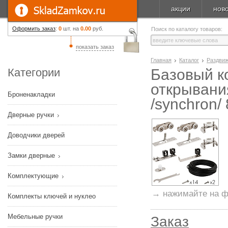
акции
нов
Оформить заказ
:
0
шт. на
0.00
руб.
Поиск по каталогу товаров:
показать заказ
Главная
Каталог
Раздви
Категории
Базовый к
открывани
Броненакладки
/synchron/
Дверные ручки
Доводчики дверей
Замки дверные
Комплектующие
→ нажимайте на ф
Комплекты ключей и нуклео
Мебельные ручки
Заказ