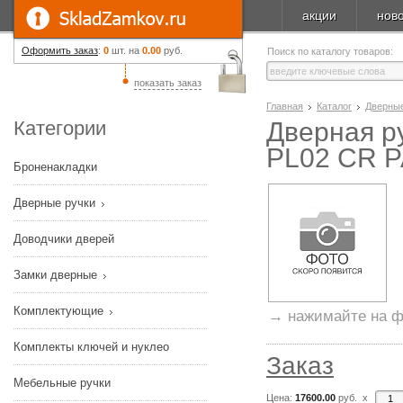
акции
нов
Оформить заказ
:
0
шт. на
0.00
руб.
Поиск по каталогу товаров:
показать заказ
Главная
Каталог
Дверные
Категории
Дверная р
PL02 CR 
Броненакладки
Дверные ручки
Доводчики дверей
Замки дверные
Комплектующие
→ нажимайте на ф
Комплекты ключей и нуклео
Заказ
Мебельные ручки
Цена:
17600.00
руб. x