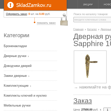
акции
нов
Оформить заказ
:
0
шт. на
0.00
руб.
Поиск по каталогу товаров:
показать заказ
Главная
Каталог
Дверные
Категории
Дверная р
Sapphire 
Броненакладки
Дверные ручки
Доводчики дверей
Замки дверные
Комплектующие
→ нажимайте на ф
Комплекты ключей и нуклео
Заказ
Мебельные ручки
Цена:
27500.00
руб. x