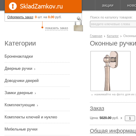
акции
нов
Оформить заказ
:
0
шт. на
0.00
руб.
Поиск по каталогу товаров:
показать заказ
Главная
Каталог
Оконны
Категории
Оконные ручки 
Броненакладки
Дверные ручки
Доводчики дверей
Замки дверные
→ нажимайте на фото для их 
Комплектующие
Заказ
Комплекты ключей и нуклео
Цена:
5020.00
руб. x
Мебельные ручки
Общая информац