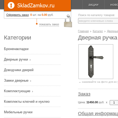
акции
нов
Оформить заказ
:
0
шт. на
0.00
руб.
Поиск по каталогу товаров:
показать заказ
Главная
Каталог
Дверные
Категории
Дверная ручка
Броненакладки
Дверные ручки
Доводчики дверей
Замки дверные
→ нажимайте на фото для их 
Комплектующие
Заказ
Комплекты ключей и нуклео
Цена:
11450.00
руб. x
Мебельные ручки
Общая информац