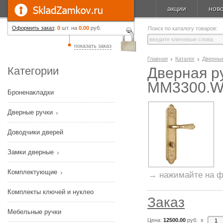
акции
нов
Оформить заказ
:
0
шт. на
0.00
руб.
Поиск по каталогу товаров:
показать заказ
Главная
Каталог
Дверные
Категории
Дверная ру
MM3300.W
Броненакладки
Дверные ручки
Доводчики дверей
Замки дверные
Комплектующие
→ нажимайте на ф
Комплекты ключей и нуклео
Заказ
Мебельные ручки
Цена:
12500.00
руб. x