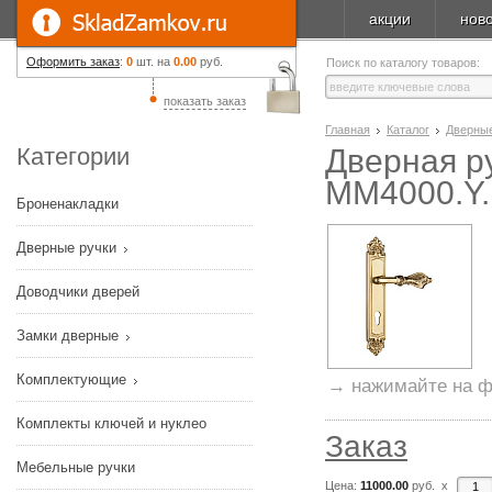
акции
нов
Оформить заказ
:
0
шт. на
0.00
руб.
Поиск по каталогу товаров:
показать заказ
Главная
Каталог
Дверные
Категории
Дверная ру
MM4000.Y.
Броненакладки
Дверные ручки
Доводчики дверей
Замки дверные
Комплектующие
→ нажимайте на ф
Комплекты ключей и нуклео
Заказ
Мебельные ручки
Цена:
11000.00
руб. x