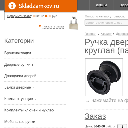
акции
нов
Оформить заказ
:
0
шт. на
0.00
руб.
Поиск по каталогу товаров:
показать заказ
Главная
Каталог
Дверные
Категории
Ручка двер
круглая (п
Броненакладки
Дверные ручки
Доводчики дверей
Замки дверные
Комплектующие
→ нажимайте на ф
Комплекты ключей и нуклео
Заказ
Мебельные ручки
Цена:
5640.00
руб. x