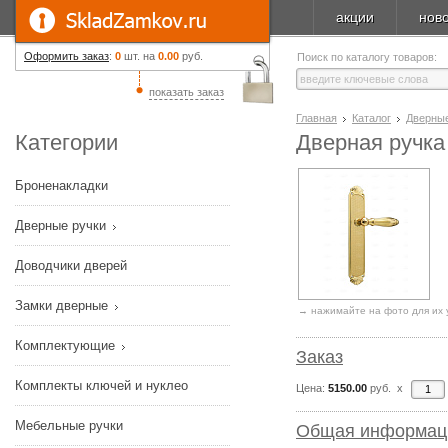
акции
нов
Оформить заказ
:
0
шт. на
0.00
руб.
Поиск по каталогу товаров:
показать заказ
Главная
Каталог
Дверные
Категории
Дверная ручка
Броненакладки
Дверные ручки
Доводчики дверей
Замки дверные
→ нажимайте на фото для их 
Комплектующие
Заказ
Комплекты ключей и нуклео
Цена:
5150.00
руб. x
Мебельные ручки
Общая информац