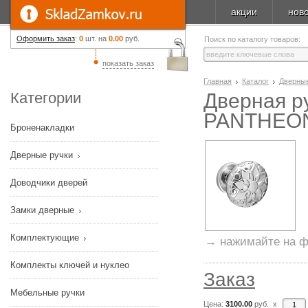
акции
нов
Оформить заказ
:
0
шт. на
0.00
руб.
Поиск по каталогу товаров:
показать заказ
Главная
Каталог
Дверные
Категории
Дверная р
PANTHEO
Броненакладки
Дверные ручки
Доводчики дверей
Замки дверные
Комплектующие
→ нажимайте на ф
Комплекты ключей и нуклео
Заказ
Мебельные ручки
Цена:
3100.00
руб. x