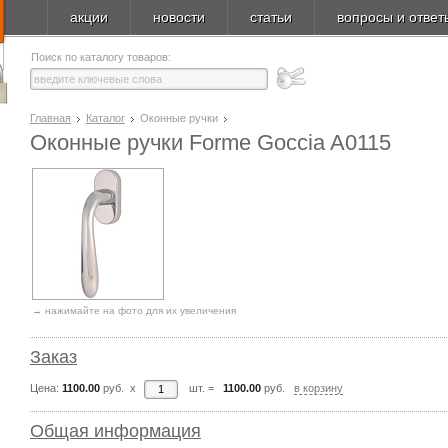
акции
новости
статьи
вопросы и ответ
Поиск по каталогу товаров:
Главная
Каталог
Оконные ручки
Оконные ручки Forme Goccia A0115
→ нажимайте на фото для их увеличения
Заказ
Цена:
1100.00
руб. x
шт.
=
1100.00
руб.
в корзину
Общая информация