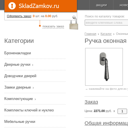
акции
нов
Оформить заказ
:
0
шт. на
0.00
руб.
Поиск по каталогу товаров:
показать заказ
Главная
Каталог
Оконны
Категории
Ручка оконная 
Броненакладки
Дверные ручки
Доводчики дверей
Замки дверные
→ нажимайте на фото для их 
Комплектующие
Заказ
Комплекты ключей и нуклео
Цена:
2271.00
руб. x
Мебельные ручки
Общая информац