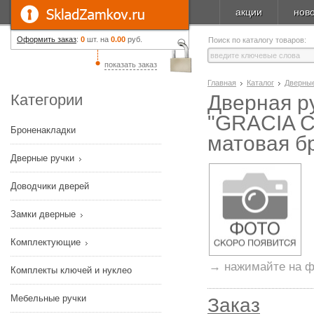
акции
нов
Оформить заказ
:
0
шт. на
0.00
руб.
Поиск по каталогу товаров:
показать заказ
Главная
Каталог
Дверные
Категории
Дверная руч
"GRACIA 
Броненакладки
матовая б
Дверные ручки
Доводчики дверей
Замки дверные
Комплектующие
→ нажимайте на ф
Комплекты ключей и нуклео
Мебельные ручки
Заказ