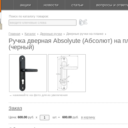
акции
новости
статьи
вопросы и ответ
Поиск по каталогу товаров:
Главная
Каталог
Дверные ручки
Дверные ручки на планке
Ручка дверная Absolyute (Абсолют) на 
(черный)
→ нажимайте на фото для их увеличения
Заказ
Цена:
600.00
руб. x
шт.
=
600.00
руб.
в корзину