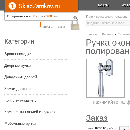
акции
нов
Оформить заказ
:
0
шт. на
0.00
руб.
Поиск по каталогу товаров:
показать заказ
Главная
Каталог
Оконны
Категории
Ручка око
полирован
Броненакладки
Дверные ручки
Доводчики дверей
Замки дверные
Комплектующие
→ нажимайте на ф
Комплекты ключей и нуклео
Заказ
Мебельные ручки
Цена:
6700.00
руб. x