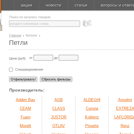
акции
новости
статьи
вопросы и ответ
Поиск по каталогу товаров:
Главная
Каталог
Петли
от
до
Цена (руб):
Спецпредложения
Производитель:
Adden Bau
AGB
ALDEGHI
Anselmi
CEAM
CLASS
Corona
EXTREZ
Fuaro
JUSTOR
Koblenz
LAFLORID
Morelli
OTLAV
Piruette
Renz