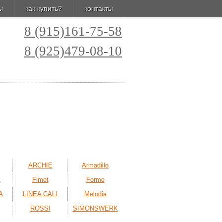
ы
как купить?
контакты
8 (915)161-75-58
8 (925)479-08-10
ARCHIE
Armadillo
A
Fimet
Forme
A
LINEA CALI
Melodia
ROSSI
SIMONSWERK