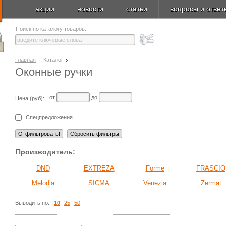
акции
новости
статьи
вопросы и ответ
Поиск по каталогу товаров:
Главная
Каталог
Оконные ручки
от
до
Цена (руб):
Спецпредложения
Производитель:
DND
EXTREZA
Forme
FRASCIO
Melodia
SICMA
Venezia
Zermat
Выводить по:
10
25
50