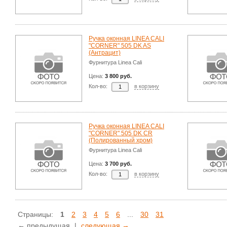
Ручка оконная LINEA CALI
"CORNER" 505 DK AS
(Антрацит)
Фурнитура Linea Cali
Цена:
3 800 руб.
Кол-во:
в корзину
Ручка оконная LINEA CALI
"CORNER" 505 DK CR
(Полированный хром)
Фурнитура Linea Cali
Цена:
3 700 руб.
Кол-во:
в корзину
Страницы:
1
2
3
4
5
6
...
30
31
← предыдущая
|
следующая →