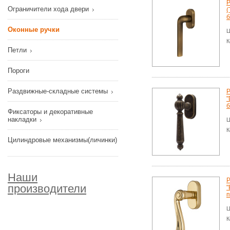
Р
Ограничители хода двери
(
б
Оконные ручки
Ц
К
Петли
Пороги
Раздвижные-складные системы
Р
"
б
Фиксаторы и декоративные
накладки
Ц
К
Цилиндровые механизмы(личинки)
Наши
Р
производители
"
п
Ц
К