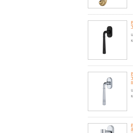
Р
"
Ц
К
Р
"
п
Ц
К
Р
(