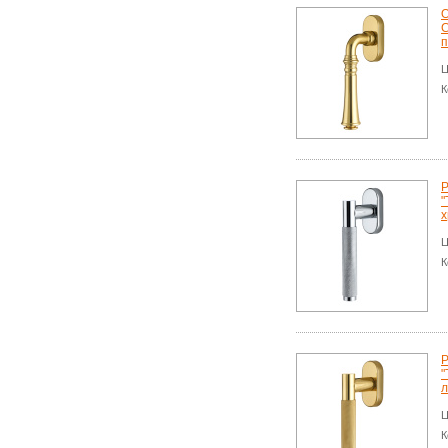
О
п
Ц
К
Р
"
х
Ц
К
Р
"
л
Ц
К