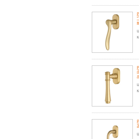
Р
"
м
Ц
К
Р
(
л
Ц
К
Р
3
Ц