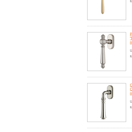
К
Р
"
п
Ц
К
О
п
Ц
К