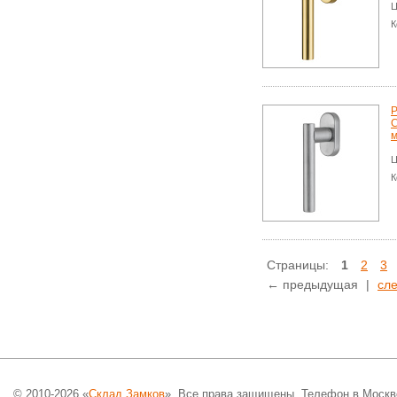
Ц
К
Р
C
м
Ц
К
Страницы:
1
2
3
← предыдущая
|
сл
© 2010-2026 «
Склад Замков
». Все права защищены. Телефон в Москв