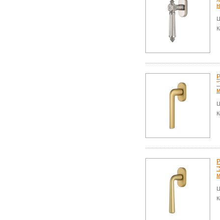
н
Ц
К
Р
"
м
Ц
К
Р
"
м
Ц
К