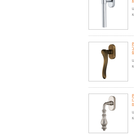
х
Ц
К
Р
"
б
Ц
К
Р
(
п
Ц
К