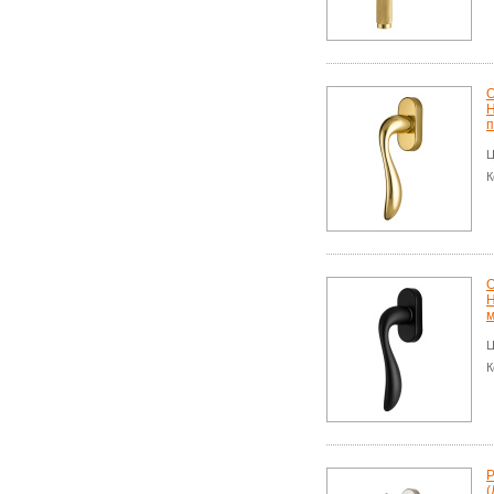
О
H
п
Ц
К
О
H
Ц
К
Р
(