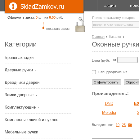
акции
нов
Оформить заказ
:
0
шт. на
0.00
руб.
Поиск по каталогу товаров:
показать заказ
Главная
Каталог
Категории
Оконные ручк
Броненакладки
от
Цена (руб):
Дверные ручки
Спецпредложения
Доводчики дверей
Производитель:
Замки дверные
DND
E
Комплектующие
Melodia
Комплекты ключей и нуклео
Выводить по:
10
25
50
Мебельные ручки