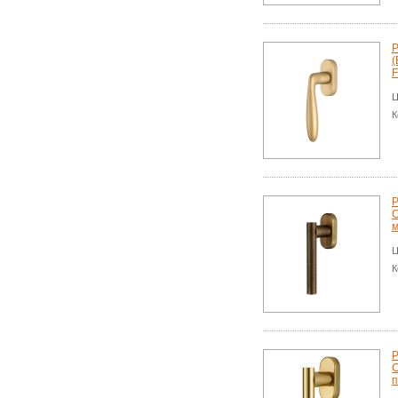
Р
(
F
Ц
К
Р
C
м
Ц
К
Р
C
п