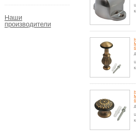
Ц
К
Наши
производители
Н
M
б
Д
Ц
К
Н
M
б
Д
Ц
К