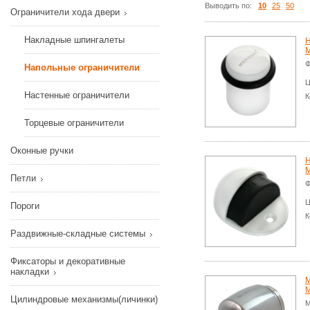
Выводить по:
10
25
50
Ограничители хода двери
Накладные шпингалеты
Н
M
Ф
Напольные ограничители
Ц
Настенные ограничители
К
Торцевые ограничители
Оконные ручки
Н
M
Петли
Ф
Ц
Пороги
К
Раздвижные-складные системы
Фиксаторы и декоративные
накладки
М
M
Цилиндровые механизмы(личинки)
М