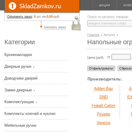
акции
нов
Оформить заказ
:
0
шт. на
0.00
руб.
Поиск по каталогу товаров:
показать заказ
Главная
Каталог
Категории
Напольные ог
Броненакладки
от
Цена (руб):
Дверные ручки
Доводчики дверей
Производитель:
Adden Bau
A
Замки дверные
DND
E
Комплектующие
Fratelli Cattini
Комплекты ключей и нуклео
Piruette
Venezia
Мебельные ручки