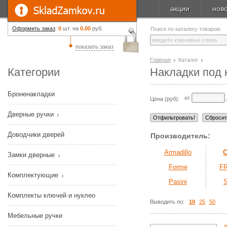
акции
нов
Оформить заказ
:
0
шт. на
0.00
руб.
Поиск по каталогу товаров:
показать заказ
Главная
Каталог
Категории
Накладки под 
Броненакладки
от
Цена (руб):
Дверные ручки
Доводчики дверей
Производитель:
Armadillo
Замки дверные
Forme
F
Комплектующие
Pasini
Комплекты ключей и нуклео
Выводить по:
10
25
50
Мебельные ручки