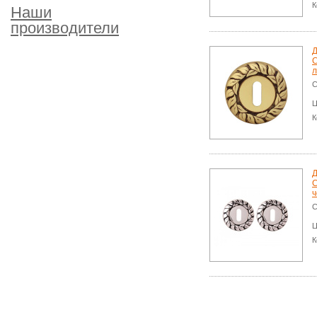
К
Наши
производители
Д
C
л
С
Ц
К
Д
C
ч
С
Ц
К