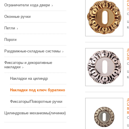
Д
C
Ограничители хода двери
+
С
Оконные ручки
Ц
К
Петли
Пороги
Д
Раздвижные-складные системы
C
9
Фиксаторы и декоративные
С
накладки
Ц
К
Накладки на цилиндр
Накладки под ключ буратино
Д
Фиксаторы/Поворотные ручки
C
м
к
Цилиндровые механизмы(личинки)
С
Ц