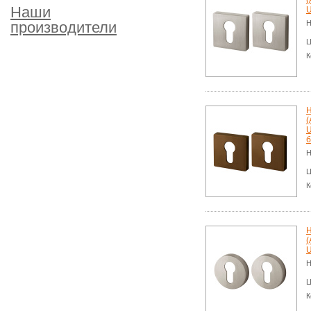
(
Наши
U
производители
Н
Ц
К
Н
(
U
б
Н
Ц
К
Н
(
U
Н
Ц
К