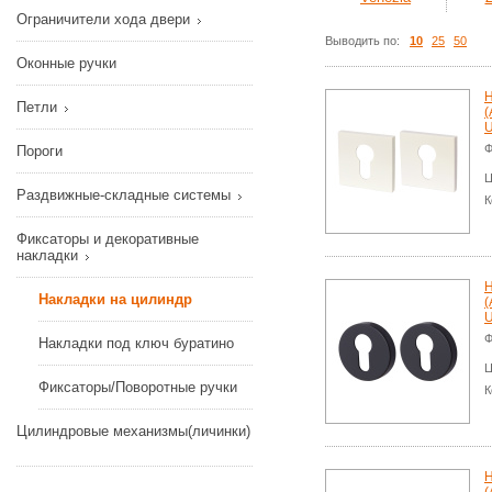
Ограничители хода двери
Выводить по:
10
25
50
Оконные ручки
Н
Петли
(
U
Ф
Пороги
Ц
Раздвижные-складные системы
К
Фиксаторы и декоративные
накладки
Н
Накладки на цилиндр
(
U
Ф
Накладки под ключ буратино
Ц
Фиксаторы/Поворотные ручки
К
Цилиндровые механизмы(личинки)
Н