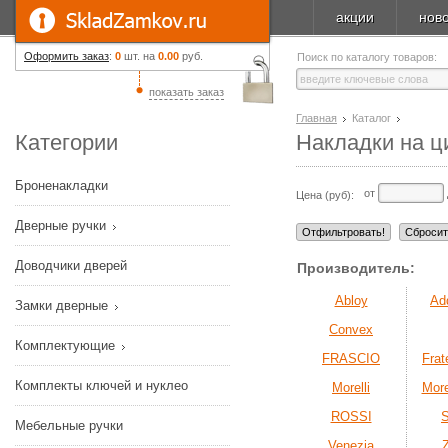
акции
нов
Оформить заказ
:
0
шт. на
0.00
руб.
Поиск по каталогу товаров:
показать заказ
Главная
Каталог
Категории
Накладки на ц
Броненакладки
от
Цена (руб):
Дверные ручки
Доводчики дверей
Производитель:
Abloy
Ad
Замки дверные
Convex
Комплектующие
FRASCIO
Frate
Комплекты ключей и нуклео
Morelli
More
ROSSI
Мебельные ручки
Venezia