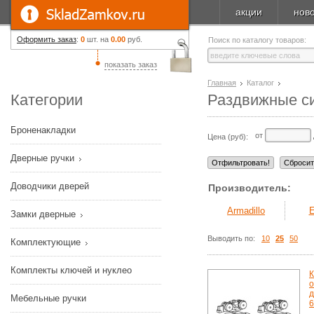
акции
нов
Оформить заказ
:
0
шт. на
0.00
руб.
Поиск по каталогу товаров:
показать заказ
Главная
Каталог
Категории
Раздвижные с
Броненакладки
от
Цена (руб):
Дверные ручки
Доводчики дверей
Производитель:
Armadillo
E
Замки дверные
Выводить по:
10
25
50
Комплектующие
Комплекты ключей и нуклео
К
о
д
Мебельные ручки
6