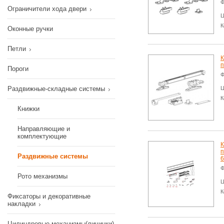
Ф
Ограничители хода двери
Ц
К
Оконные ручки
Петли
К
п
Пороги
Ф
Раздвижные-складные системы
Ц
К
Книжки
Направляющие и
комплектующие
К
п
Раздвижные системы
6
Ф
Рото механизмы
Ц
К
Фиксаторы и декоративные
накладки
Цилиндровые механизмы(личинки)