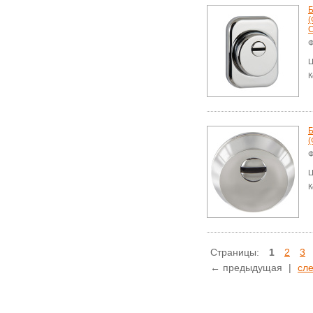
Б
(
C
Ф
Ц
К
Б
(
Ф
Ц
К
Страницы:
1
2
3
← предыдущая
|
сл