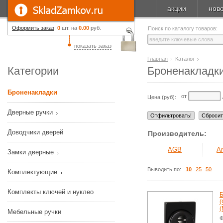
акции
нов
Оформить заказ
:
0
шт. на
0.00
руб.
Поиск по каталогу товаров:
показать заказ
Главная
Каталог
Категории
Броненакладк
Броненакладки
от
Цена (руб):
Дверные ручки
Доводчики дверей
Производитель:
AGB
Ar
Замки дверные
Выводить по:
10
25
50
Комплектующие
Комплекты ключей и нуклео
Б
(
(
Мебельные ручки
Ф