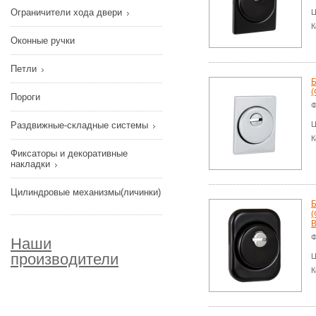
Ограничители хода двери
Ц
К
Оконные ручки
Петли
Б
(
Пороги
Ф
Раздвижные-складные системы
Ц
К
Фиксаторы и декоративные
накладки
Цилиндровые механизмы(личинки)
Б
(
B
Ф
Наши
производители
Ц
К