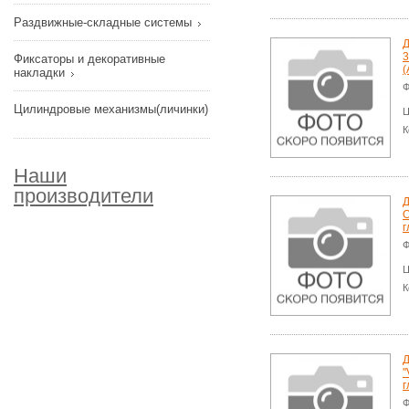
Раздвижные-складные системы
Д
3
Фиксаторы и декоративные
(
накладки
Ф
Цилиндровые механизмы(личинки)
Ц
К
Наши
производители
Д
O
г
Ф
Ц
К
Д
'
г
Ф