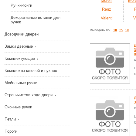
Morelli
More
Ручки-гонги
Renz
Декоративные вставки для
Valenti
V
ручек
Выводить по:
10
25
50
Доводчики дверей
Д
Замки дверные
3
л
Комплектующие
Ф
Ц
Комплекты ключей и нуклео
К
Мебельные ручки
Ограничители хода двери
Д
3
Оконные ручки
Ф
Ц
Петли
К
Пороги