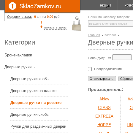
акции
нов
Оформить заказ
:
0
шт. на
0.00
руб.
Поиск по каталогу товаров:
показать заказ
Главная
Каталог
Категории
Дверные ручки
Броненакладки
от
Цена (руб):
Дверные ручки
Спецпредложения
Дверные ручки кнобы
Производитель:
Дверные ручки на планке
Abloy
Ad
Дверные ручки на розетке
CLASS
C
Дверные ручки скобы
EXTREZA
HOPPE
LIN
Ручки для раздвижных дверей