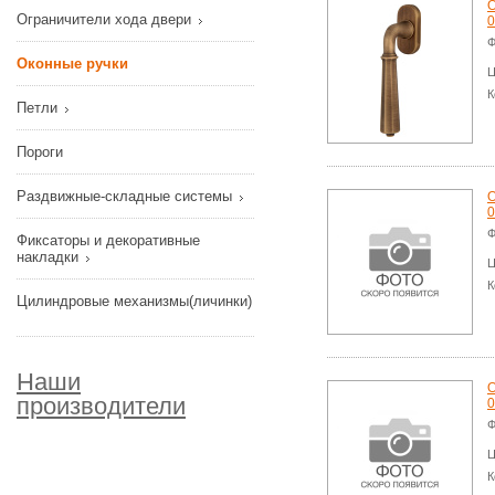
О
Ограничители хода двери
0
Ф
Оконные ручки
Ц
К
Петли
Пороги
Раздвижные-складные системы
О
0
Ф
Фиксаторы и декоративные
накладки
Ц
К
Цилиндровые механизмы(личинки)
Наши
О
производители
0
Ф
Ц
К