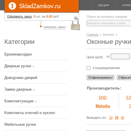
акции
нов
Оформить заказ
:
0
шт. на
0.00
руб.
Поиск по каталогу товаров:
показать заказ
Главная
Каталог
Категории
Оконные ручк
Броненакладки
от
Цена (руб):
Дверные ручки
Спецпредложения
Доводчики дверей
Производитель:
Замки дверные
DND
E
Комплектующие
Melodia
Комплекты ключей и нуклео
Выводить по:
10
25
50
Мебельные ручки