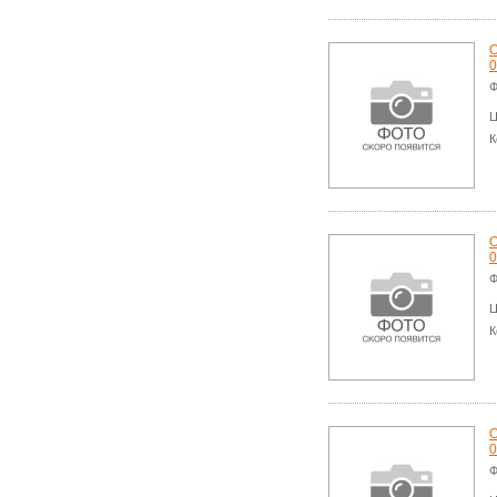
О
0
Ф
Ц
К
О
0
Ф
Ц
К
О
0
Ф