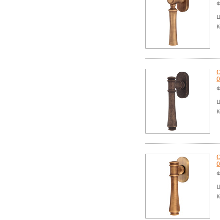
Ф
Ц
К
О
0
Ф
Ц
К
О
0
Ф
Ц
К