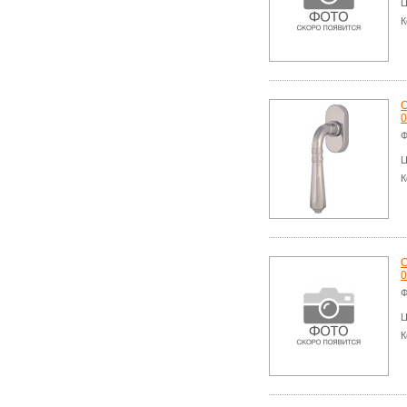
Ц
К
О
0
Ф
Ц
К
О
0
Ф
Ц
К