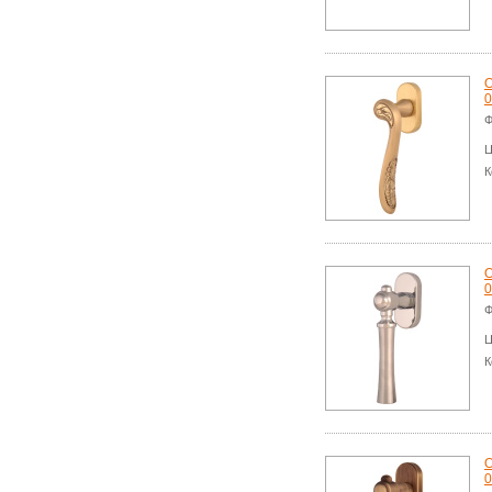
О
0
Ф
Ц
К
О
0
Ф
Ц
К
О
0