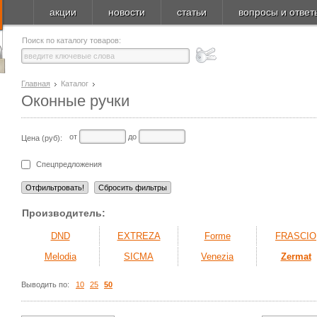
акции
новости
статьи
вопросы и ответ
Поиск по каталогу товаров:
Главная
Каталог
Оконные ручки
от
до
Цена (руб):
Спецпредложения
Производитель:
DND
EXTREZA
Forme
FRASCIO
Melodia
SICMA
Venezia
Zermat
Выводить по:
10
25
50