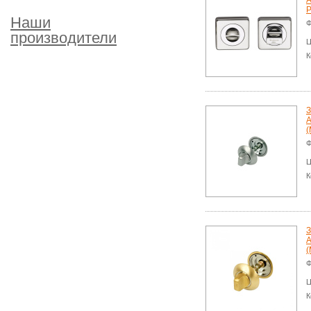
A
P
Наши
Ф
производители
Ц
К
З
A
(
Ф
Ц
К
З
A
(
Ф
Ц
К