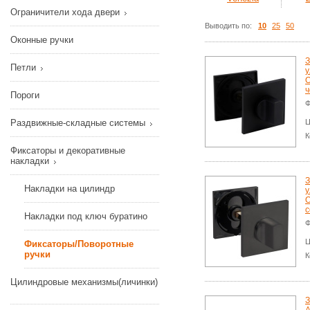
Ограничители хода двери
Выводить по:
10
25
50
Оконные ручки
З
Петли
у
O
ч
Пороги
Ф
Раздвижные-складные системы
Ц
К
Фиксаторы и декоративные
накладки
З
Накладки на цилиндр
у
O
с
Накладки под ключ буратино
Ф
Ц
Фиксаторы/Поворотные
ручки
К
Цилиндровые механизмы(личинки)
З