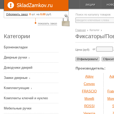
акции
нов
Оформить заказ
:
0
шт. на
0.00
руб.
Поиск по каталогу товаров:
показать заказ
Главная
Каталог
Категории
Фиксаторы/По
Броненакладки
от
Цена (руб):
Дверные ручки
Доводчики дверей
Производитель:
Abloy
Ad
Замки дверные
Convex
Комплектующие
FRASCIO
Frate
Комплекты ключей и нуклео
Morelli
More
ROSSI
Мебельные ручки
Venezia