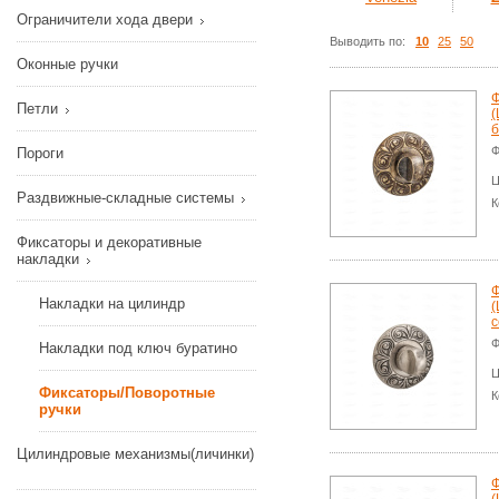
Ограничители хода двери
Выводить по:
10
25
50
Оконные ручки
Ф
Петли
(
б
Ф
Пороги
Ц
Раздвижные-складные системы
К
Фиксаторы и декоративные
накладки
Ф
Накладки на цилиндр
(
с
Ф
Накладки под ключ буратино
Ц
Фиксаторы/Поворотные
К
ручки
Цилиндровые механизмы(личинки)
Ф