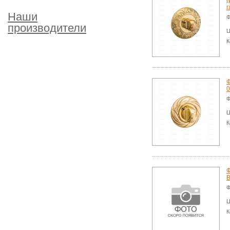
(
г
Наши
Ф
производители
Ц
К
Ф
0
Ф
Ц
К
Ф
B
Ф
Ц
К