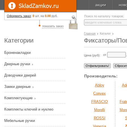
акции
нов
Оформить заказ
:
0
шт. на
0.00
руб.
Поиск по каталогу товаров:
показать заказ
Главная
Каталог
Категории
Фиксаторы/По
Броненакладки
от
Цена (руб):
Дверные ручки
Доводчики дверей
Производитель:
Abloy
Ad
Замки дверные
Convex
Комплектующие
FRASCIO
Frate
Комплекты ключей и нуклео
Morelli
More
ROSSI
Мебельные ручки
Venezia
Z