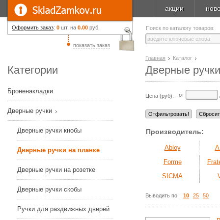
акции
нов
Оформить заказ
:
0
шт. на
0.00
руб.
Поиск по каталогу товаров:
показать заказ
Главная
Каталог
Категории
Дверные ручки
Броненакладки
от
Цена (руб):
Дверные ручки
Дверные ручки кнобы
Производитель:
Abloy
A
Дверные ручки на планке
Forme
Frate
Дверные ручки на розетке
SICMA
Дверные ручки скобы
Выводить по:
10
25
50
Ручки для раздвижных дверей