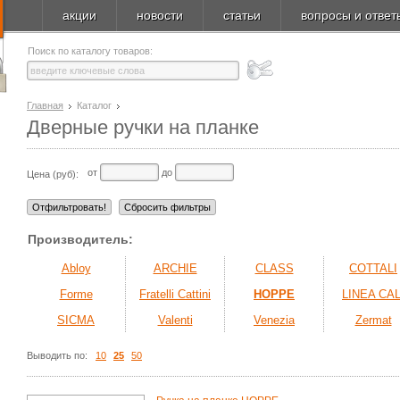
акции
новости
статьи
вопросы и ответ
Поиск по каталогу товаров:
Главная
Каталог
Дверные ручки на планке
от
до
Цена (руб):
Производитель:
Abloy
ARCHIE
CLASS
COTTALI
Forme
Fratelli Cattini
HOPPE
LINEA CAL
SICMA
Valenti
Venezia
Zermat
Выводить по:
10
25
50