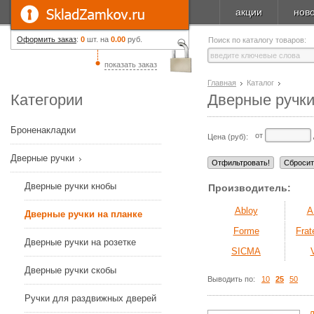
акции
нов
Оформить заказ
:
0
шт. на
0.00
руб.
Поиск по каталогу товаров:
показать заказ
Главная
Каталог
Категории
Дверные ручки
Броненакладки
от
Цена (руб):
Дверные ручки
Дверные ручки кнобы
Производитель:
Abloy
A
Дверные ручки на планке
Forme
Frate
Дверные ручки на розетке
SICMA
Дверные ручки скобы
Выводить по:
10
25
50
Ручки для раздвижных дверей