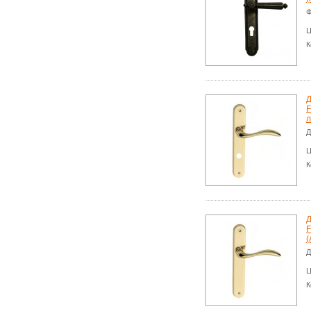
Ф
Ц
К
Д
F
л
Д
Ц
К
Д
F
(
Д
Ц
К