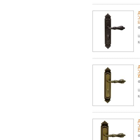
Д
"
с
Ф
Ц
К
Д
"
W
Ф
Ц
К
Д
"
P
Ф