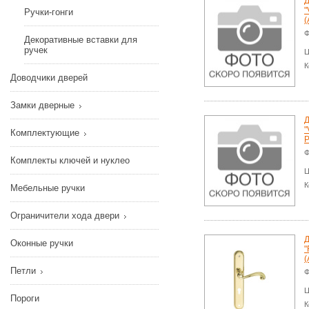
Д
"
Ручки-гонги
(
Ф
Декоративные вставки для
ручек
Ц
К
Доводчики дверей
Замки дверные
Д
"
Комплектующие
P
Ф
Комплекты ключей и нуклео
Ц
К
Мебельные ручки
Ограничители хода двери
Д
Оконные ручки
"
(
Петли
Ф
Ц
Пороги
К