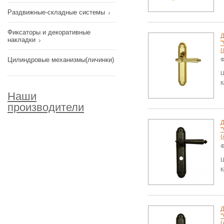
Раздвижные-складные системы
Фиксаторы и декоративные
Д
накладки
"
г
Цилиндровые механизмы(личинки)
Ф
Ц
К
Наши
производители
Д
"
(
Ф
Ц
К
Д
"
(