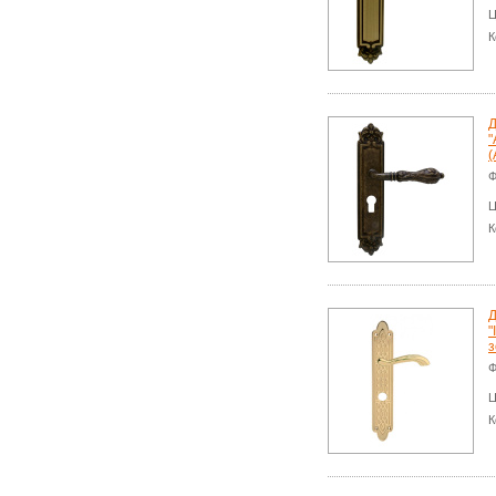
Ц
К
Д
"
(
Ф
Ц
К
Д
"
з
Ф
Ц
К