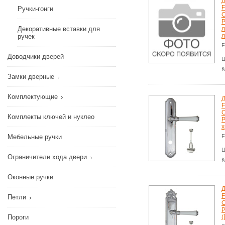
Д
F
Ручки-гонги
P
Декоративные вставки для
л
л
ручек
F
Доводчики дверей
Ц
К
Замки дверные
Комплектующие
Д
F
Комплекты ключей и нуклео
P
х
F
Мебельные ручки
Ц
Ограничители хода двери
К
Оконные ручки
Д
F
Петли
P
Пороги
(