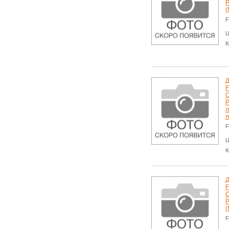
P
(
F
Ц
К
Д
F
P
л
л
F
Ц
К
Д
F
P
(
F