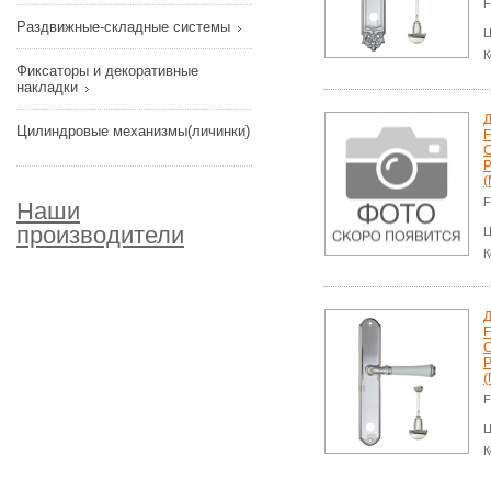
F
Раздвижные-складные системы
Ц
К
Фиксаторы и декоративные
накладки
Д
Цилиндровые механизмы(личинки)
F
P
(
F
Наши
производители
Ц
К
Д
F
P
(
F
Ц
К