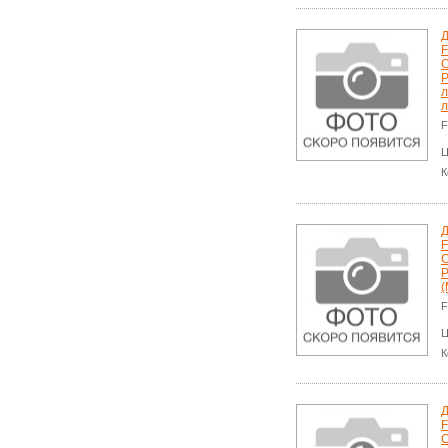
Д
F
P
л
л
F
Ц
К
Д
F
P
(
F
Ц
К
Д
F