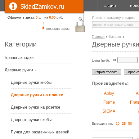
акции
нов
Оформить заказ
:
0
шт. на
0.00
руб.
Поиск по каталогу товаров:
показать заказ
Главная
Каталог
Категории
Дверные ручки
Броненакладки
от
Цена (руб):
Дверные ручки
Дверные ручки кнобы
Производитель:
Abloy
A
Дверные ручки на планке
Forme
Frate
Дверные ручки на розетке
SICMA
Дверные ручки скобы
Выводить по:
10
25
50
Ручки для раздвижных дверей