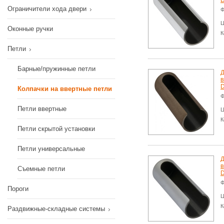
D
Ограничители хода двери
Ф
Ц
Оконные ручки
К
Петли
Барные/пружинные петли
Д
в
D
Колпачки на ввертные петли
Ф
Петли ввертные
Ц
К
Петли скрытой установки
Петли универсальные
Д
в
Съемные петли
D
Ф
Пороги
Ц
К
Раздвижные-складные системы