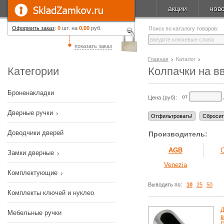
акции
нов
Оформить заказ
:
0
шт. на
0.00
руб.
Поиск по каталогу товаров:
показать заказ
Главная
Каталог
Категории
Колпачки на в
Броненакладки
от
Цена (руб):
Дверные ручки
Доводчики дверей
Производитель:
AGB
Замки дверные
Venezia
Комплектующие
Выводить по:
10
25
50
Комплекты ключей и нуклео
Д
Мебельные ручки
в