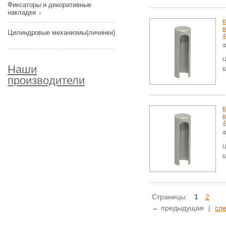
Фиксаторы и декоративные
накладки
К
в
Цилиндровые механизмы(личинки)
4
Ф
Ц
Наши
К
производители
К
в
4
Ф
Ц
К
Страницы:
1
2
← предыдущая
|
сл