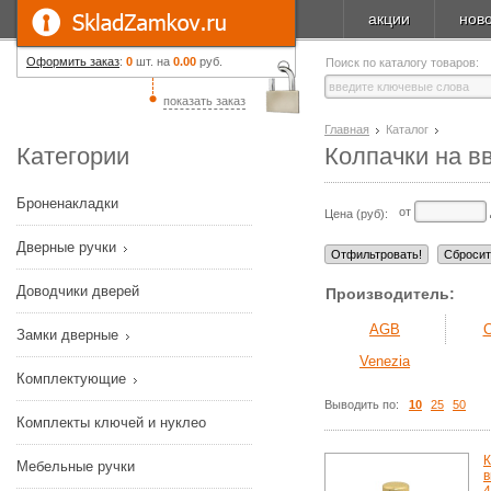
акции
нов
Оформить заказ
:
0
шт. на
0.00
руб.
Поиск по каталогу товаров:
показать заказ
Главная
Каталог
Категории
Колпачки на в
Броненакладки
от
Цена (руб):
Дверные ручки
Доводчики дверей
Производитель:
AGB
Замки дверные
Venezia
Комплектующие
Выводить по:
10
25
50
Комплекты ключей и нуклео
К
Мебельные ручки
в