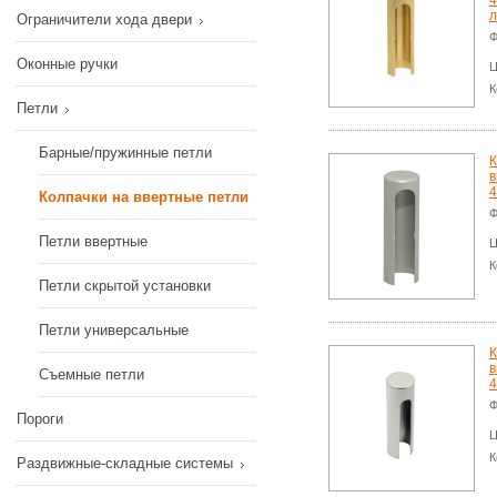
4
л
Ограничители хода двери
Ф
Оконные ручки
Ц
К
Петли
Барные/пружинные петли
К
в
4
Колпачки на ввертные петли
Ф
Петли ввертные
Ц
К
Петли скрытой установки
Петли универсальные
К
в
Съемные петли
4
Ф
Пороги
Ц
К
Раздвижные-складные системы