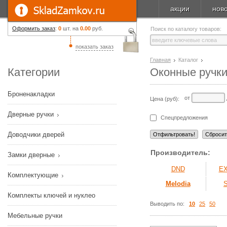
акции
нов
Оформить заказ
:
0
шт. на
0.00
руб.
Поиск по каталогу товаров:
показать заказ
Главная
Каталог
Категории
Оконные ручк
Броненакладки
от
Цена (руб):
Дверные ручки
Спецпредложения
Доводчики дверей
Производитель:
Замки дверные
DND
E
Комплектующие
Melodia
Комплекты ключей и нуклео
Выводить по:
10
25
50
Мебельные ручки