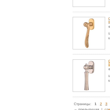
О
0
Ф
Ц
К
О
0
Ф
Ц
К
Страницы:
1
2
3
← предыдущая
|
сл