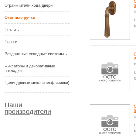
О
Ограничители хода двери
0
Ф
Оконные ручки
Ц
К
Петли
Пороги
Раздвижные-складные системы
О
0
Ф
Фиксаторы и декоративные
накладки
Ц
К
Цилиндровые механизмы(личинки)
Наши
О
производители
0
Ф
Ц
К