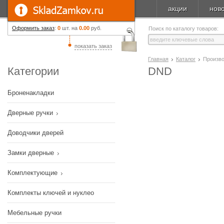
акции
нов
Оформить заказ
:
0
шт. на
0.00
руб.
Поиск по каталогу товаров:
показать заказ
Главная
Каталог
Произв
Категории
DND
Броненакладки
Дверные ручки
Доводчики дверей
Замки дверные
Комплектующие
Комплекты ключей и нуклео
Мебельные ручки