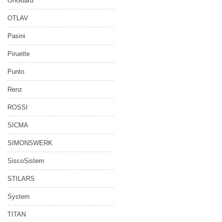
OnGuard
OTLAV
Pasini
Piruette
Punto
Renz
ROSSI
SICMA
SIMONSWERK
SiscoSistem
STILARS
System
TITAN