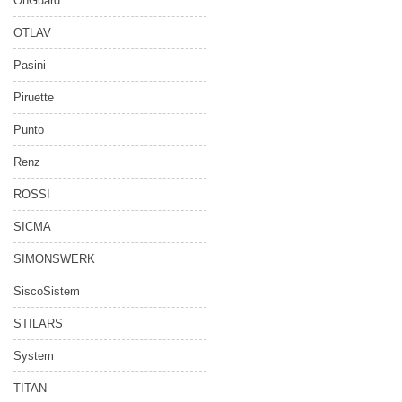
OnGuard
OTLAV
Pasini
Piruette
Punto
Renz
ROSSI
SICMA
SIMONSWERK
SiscoSistem
STILARS
System
TITAN