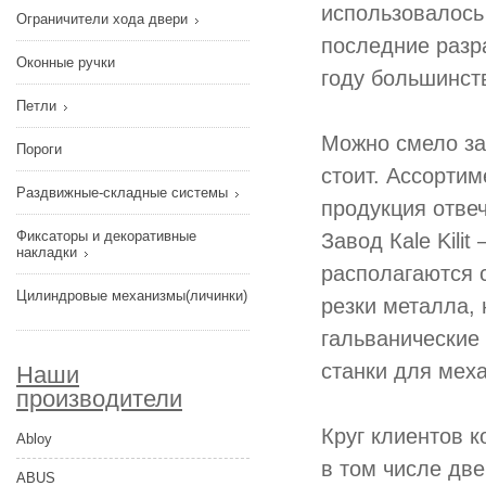
использовалось
Ограничители хода двери
последние разр
Оконные ручки
году большинст
Петли
Можно смело зая
Пороги
стоит. Ассортим
Раздвижные-складные системы
продукция отвеч
Фиксаторы и декоративные
Завод Кale Kili
накладки
располагаются 
Цилиндровые механизмы(личинки)
резки металла,
гальванические
станки для мех
Наши
производители
Круг клиентов 
Abloy
в том числе дв
ABUS