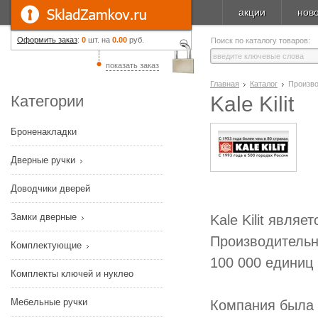
акции
нов
Оформить заказ
:
0
шт. на
0.00
руб.
Поиск по каталогу товаров:
показать заказ
Главная
Каталог
Произв
Категории
Kale Kilit
Броненакладки
Дверные ручки
Доводчики дверей
Замки дверные
Kale Kilit явля
Производительн
Комплектующие
100 000 единиц 
Комплекты ключей и нуклео
Мебельные ручки
Компания была с