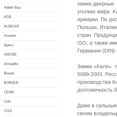
замки дверные 
Adden Bau
уголках мира. K
AGB
ярмарки. По до
ALDEGHI
Польши, Италии
стран. Продукци
Anselmi
ISO, а также им
Apecs
Германии (DIN)
ARCHIE
Armadillo
Замки «Кале» т
Bonaiti
5089-2003. Росс
производства Ka
BORDER
долговечность 
CEAM
Cebi
Даже в сильные
CISA
своим владельца