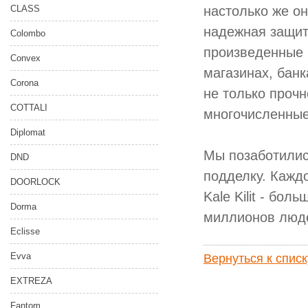
CLASS
настолько же он
надежная защит
Colombo
произведенные 
Convex
магазинах, банк
Corona
не только прочн
COTTALI
многочисленные
Diplomat
Мы позаботились
DND
подделку. Кажд
DOORLOCK
Kale Kilit - бо
Dorma
миллионов люде
Eclisse
Evva
Вернуться к спис
EXTREZA
Fantom